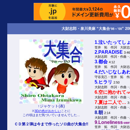
大財志郎・泉川美麻 “大集合
” 20
'98～'00
1.泣いたってし
笠井 拓 作詞 大財志
2.PARADISE
3:46
大財志郎 作詞・作曲・
3.都会
4:12
笠井 拓 作詞 大財志
4.だいじなしあ
守谷克己・笠井 拓 作
5.ヒラリ
2:50
大財志郎 作詞・作曲・
6.空に抱かれて
-v
大財志郎 作詞・作曲・編曲
7.夏は二人で…
3
↑ジャケット(表)
大財志郎 作詞・作曲・
※
3Dの色がおかしい
ことに
8.朝
2:14
この頃はまだ気づいていませんでした…
大財志郎 作詞・作曲・
9.Loneliness
-ve
ＣＤ第２弾は今まで作ったソロ曲が大集合!!
笠井 拓 作詞 大財志