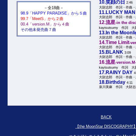
10.笑顔の日
2:46
－全18曲－
大財志郎 作詞・作曲・
11.LUCKY MAN
98.9「HAPPY PARADISE」から５曲
大財志郎 作詞・作曲・
99.7「MeetS」から２曲
12.流星
-in the dis
00.4「version.M」から４曲
kaytsutsumy 作詞
その他未発売曲７曲
13.In the Moonli
大財志郎 作詞・作曲・
14.Time Limit
-ve
大財志郎 作詞・作曲・
15.BLANK
3:09
大財志郎 作詞・作曲・
16.流星
-version.M
kaytsutsumy 作詞
17.RAINY DAY
4
大財志郎 作詞・作曲・
18.Birthday
4:11
泉川美麻 作詞 大財志
BACK
【the MoonStar DISCOGRAPHY