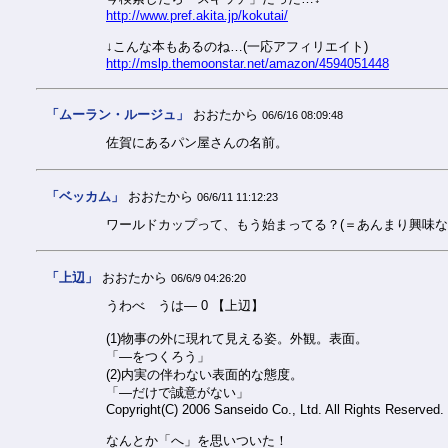
http://www.pref.akita.jp/kokutai/
↓こんな本もあるのね…(一応アフィリエイト)
http://mslp.themoonstar.net/amazon/4594051448
「ムーラン・ルージュ」
おおたから
06/6/16 08:09:48
佐賀にあるパン屋さんの名前。
「ベッカム」
おおたから
06/6/11 11:12:23
ワールドカップって、もう始まってる？(＝あんまり興味な
「上辺」
おおたから
06/6/9 04:26:20
うわべ うは― 0 【上辺】
(1)物事の外に現れて見える姿。外観。表面。
「―をつくろう」
(2)内実の伴わない表面的な態度。
「―だけで誠意がない」
Copyright(C) 2006 Sanseido Co., Ltd. All Rights Reserved.
なんとか「へ」を思いついた！