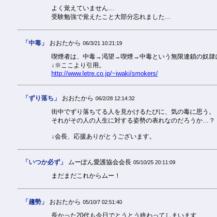
よく覚えていません…
受験勉強で覚えたこと大部分忘れました…
「中毒」
おおたから
06/3/21 10:21:19
喫煙者は、中毒→渇望→喫煙→中毒という無限連鎖の奴隷
↓※ここより引用。
http://www.letre.co.jp/~iwaki/smokers/
「ずり落ち」
おおたから
06/2/28 12:14:32
街中でずり落ちてる人を見かけるたびに、気の毒に思う。
それがその人の人生に対する姿勢の表れなのだろうか…？
↓会長、応援ありがとうございます。
「いつか必ず」
ムーぽん愛護協会会長
05/10/25 20:11:09
まだまだこれからムー！
「趨勢」
おおたから
05/10/7 02:51:40
長かった20代も今日でとうとう終わってしまいます…