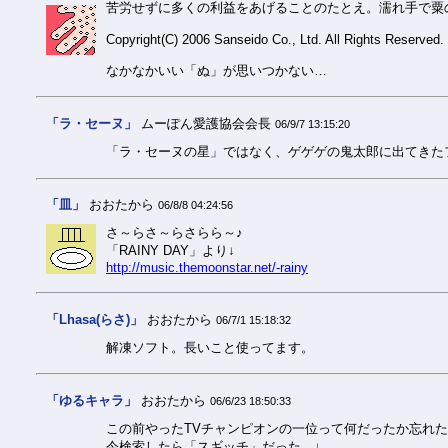
苦労せずに多くの利益をあげることのたとえ。濡れ手で粟
Copyright(C) 2006 Sanseido Co., Ltd. All Rights Reserved.
なかなかいい「ぬ」が思いつかない…
「ラ・セーヌ」
ムーぽん愛護協会会長
06/9/7 13:15:20
「ラ・セーヌの星」ではなく、ゲゲゲの鬼太郎に出てきた
「皿」
おおたから
06/8/8 04:24:56
さ～らさ～らさらら～♪
「RAINY DAY」より↓
http://music.themoonstar.net/-rainy
「Lhasa(らさ)」
おおたから
06/7/1 15:18:32
解凍ソフト。長いこと使ってます。
「ゆるキャラ」
おおたから
06/6/23 18:50:33
この前やったTVチャンピオンの一位って何だったか忘れ
今検索したら「スギッチ」だった…↓