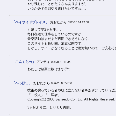
やり残したことがたくさんありますが、
いつか必ず全部やり遂げたいですね…。
「ベイサイドプレイス」
おおたから
05/8/18 14:12:58
引越して早2ヶ月半…。
毎日在宅で仕事をしているのですが、
音楽活動はまだまだ再開できそうになく、
このサイトも長い間、放置状態です…
しかし、サイトがなくなることは絶対無いので、ご安心く
「こんくらべ」
アンティ
05/5/8 21:11:34
わたしは確実に敗けます(^^;
「へっぽこ」
おおたから
05/4/25 03:56:58
技術の劣っている者や役に立たない者をあざけっていう語
「―役人」「―医者」
Copyright(C) 2005 Sanseido Co., Ltd. All Rights Reserved.
3ヶ月ぶりに、しりとり再開。