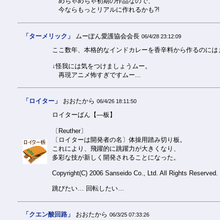
めちゃめちゃ初期の作品なので、
今ならもっとリアルに作れるかも?!
「ターメリック」
ムーぽん愛護協会会長
06/4/28 23:12:09
ここ数年、本格的なインドカレーを香辛料から作るのには
↓怪我には気をつけましょうムー。
再現アニメ怖すぎですムー...
「ロイター」
おおたから
06/4/26 18:11:50
ロイターばん【―板】
〔Reuther〕
〔ロイターは開発者の名〕体操用踏み切り板。
これにより、飛躍的に跳躍力が大きくなり、
多彩な技が新しく開発されることになった。
Copyright(C) 2006 Sanseido Co., Ltd. All Rights Reserved.
跳びたい… 回転したい…
「クエン酸回路」
おおたから
06/3/25 07:33:26