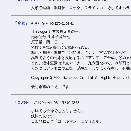
人形浄瑠璃、歌舞伎、ロック、フラメンコ、そしてオペラ
「窒素」
おおたから
06/12/8 01:39:41
〔nitrogen〕窒素族元素の一。
元素記号 N 原子番号七。
原子量一四・〇一。
体積で空気の約五分の四を占める。
無色・無味・無臭で、水に溶けにくく、常温では不活性。
高温で多くの元素と反応するのでアンモニア合成などの原
また、液体窒素は沸点マイナス一九六度なので、冷却剤と
天然にはアンモニウム塩・硝酸塩として広く存在し、有機
Copyright(C) 2006 Sanseido Co., Ltd. All Rights Reserved.
優先希望の「そ」です。
「コバチ」
おおたから
06/11/12 00:42:38
小鉢でも子蜂でもありません。
鉄棒の技です。
１回ひねると「コールマン」になります。