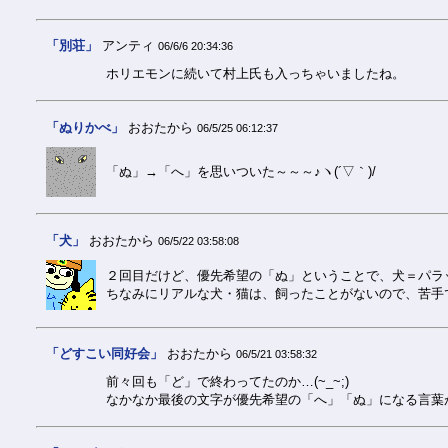
「別荘」
アンティ
06/6/6 20:34:36
ホリエモンに続いて村上氏も入っちゃいましたね。
「ぬりかべ」
おおたから
06/5/25 06:12:37
「ぬ」→「へ」を思いついた～～～♪ヽ(´▽｀)/
「犬」
おおたから
06/5/22 03:58:08
２回目だけど、優先希望の「ぬ」ということで、犬＝パラ
ちなみにリアルな犬・猫は、飼ったことがないので、苦手
「どすこい同好会」
おおたから
06/5/21 03:58:32
前々回も「ど」で終わってたのか…(~_~;)
なかなか最後の文字が優先希望の「へ」「ぬ」になる言葉