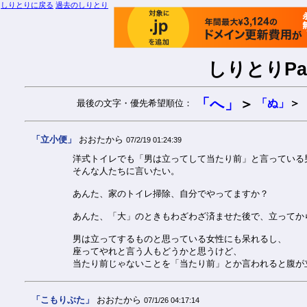
しりとりに戻る
過去のしりとり
しりとりPar
「へ」
＞
「ぬ」
＞
最後の文字・優先希望順位：
「立小便」
おおたから
07/2/19 01:24:39
洋式トイレでも「男は立ってして当たり前」と言っている
そんな人たちに言いたい。
あんた、家のトイレ掃除、自分でやってますか？
あんた、「大」のときもわざわざ済ませた後で、立ってか
男は立ってするものと思っている女性にも呆れるし、
座ってやれと言う人もどうかと思うけど、
当たり前じゃないことを「当たり前」とか言われると腹が
「こもりぶた」
おおたから
07/1/26 04:17:14