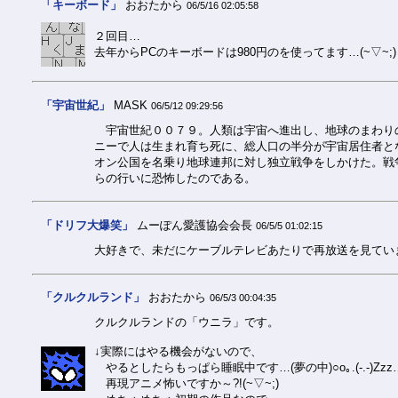
「キーボード」
おおたから
06/5/16 02:05:58
２回目…
去年からPCのキーボードは980円のを使ってます…(~▽~;)
「宇宙世紀」
MASK
06/5/12 09:29:56
宇宙世紀００７９。人類は宇宙へ進出し、地球のまわり
ニーで人は生まれ育ち死に、総人口の半分が宇宙居住者と
オン公国を名乗り地球連邦に対し独立戦争をしかけた。戦
らの行いに恐怖したのである。
「ドリフ大爆笑」
ムーぽん愛護協会会長
06/5/5 01:02:15
大好きで、未だにケーブルテレビあたりで再放送を見てい
「クルクルランド」
おおたから
06/5/3 00:04:35
クルクルランドの「ウニラ」です。
↓実際にはやる機会がないので、
やるとしたらもっぱら睡眠中です…(夢の中)○o｡.(-.-)Zzz
再現アニメ怖いですか～?!(~▽~;)