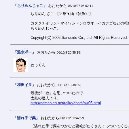
「ちりめんじゃこ」
おおたから
06/10/27 08:02:11
ちりめん-ざこ 【▽縮▼緬《雑魚》】
カタクチイワシ・マイワシ・シロウオ・イカナゴなどの稚
ちりめんじゃこ。
Copyright(C) 2006 Sanseido Co., Ltd. All Rights Reserved.
「温水洋一」
おおたから
06/10/9 20:38:15
ぬっくん
「和田イヌ」
おおたから
06/10/3 15:38:05
最後が「ぬ」を思いついたので…
太鼓の達人より…
http://namco-ch.net/taiko/chara/sw05.html
「濡れ手で粟」
おおたから
06/9/22 03:42:59
〔濡れた手で粟をつかむと粟粒がたくさんくっついてくる