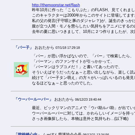
http://themoonstar.net/flash
昨年10月に作った「こもりぶた」のFLASH、見てくれま
このキャラクターは2000年からこのサイトに登場してます
私の父の発言(子守唄と豚のダジャレ？)が、誕生のきっか
腹が立つ人間・モノを懲らしたい気持ちをアニメにするの
去年の夏に思いつきまして、10月に２つ作りましたが、
「パー子」
おおたから
07/1/18 17:29:18
「パー」が思い浮かばないので、「パー」で検索したら、
「パーマン」のファンサイトが引っかかって、
「パーマンはラブコメだ！」と書いてあったので、
そういえばそうだったなぁ～と思い出しながら、楽しく読
続けて「パー子タン萌え」の方々がいっぱいいるのも発見
なるほどなぁ～と思ったのでした。
「ウーパールーパー」
おおたから
06/12/23 19:40:44
最近、ビックリマンのアニメで「ウパ助ルパ助」が出てい
ウーパールーパーに対しては、かわらしいイメージを持っ
さっき画像探したら、本物は意外と気持ちわ…(以下略)
「曽根崎心中」
ムーぽん愛護協会会長
06/12/21 13:34:56