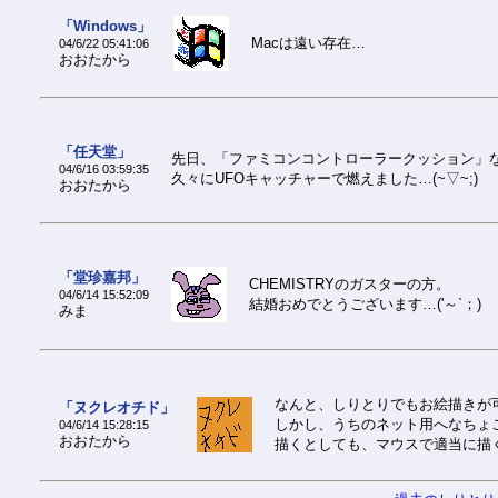
「Windows」
Macは遠い存在…
04/6/22 05:41:06
おおたから
「任天堂」
先日、「ファミコンコントローラークッション」
04/6/16 03:59:35
久々にUFOキャッチャーで燃えました…(~▽~;)
おおたから
「堂珍嘉邦」
CHEMISTRYのガスターの方。
04/6/14 15:52:09
結婚おめでとうございます…('～`；)
みま
なんと、しりとりでもお絵描きが可
「ヌクレオチド」
しかし、うちのネット用へなちょ
04/6/14 15:28:15
おおたから
描くとしても、マウスで適当に描