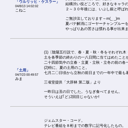
「ウルリッヒ・ケスラー」
結構渋い役どころで、好きなキャラの
04/8/13 14:02:02
２～３０年後には、いぶし銀と呼ば
こねこ
ご無沙汰しております～m(_ _)m
夏バテ解消にゴーヤーチャンプルー
やっぱりあの苦さは慣れる事が出来ませ
(1)〔陰陽五行説で、春・夏・秋・冬をそれぞれ
土を各季節の終わりの一八日間に当てはめたこと
二十四節気中の立春・立夏・立秋・立冬の前の各
(2)特に、夏の土用のこと。
「土用」
七月二〇日頃から立秋の前日までの一年中で最も
04/7/23 00:49:57
みま
三省堂提供「大辞林 第二版」より
一昨日は丑の日でした。うなぎ食べてません。
そういえば｢ど｣2回目じゃないか!
ジェムスター・コード。
テレビ番組を８桁までの数字に記号化したもの。