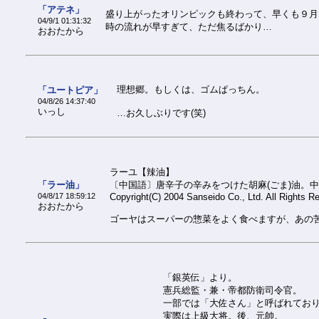
「アテネ」
盛り上がったオリンピックも終わって、早くも９月
04/9/1 01:31:32
時の流れが早すぎて、ただ焦るばかり…
おおたから
理想郷。もしくは、ゴムぱっちん。
「ユートピア」
04/8/26 14:37:40
いっし
…お久しぶりです(笑)
ラーユ【辣油】
「ラー油」
〔中国語〕唐辛子の辛みをつけた胡麻(ごま)油。
04/8/17 18:59:12
Copyright(C) 2004 Sanseido Co., Ltd. All Rights R
おおたから
ゴーヤはスーパーの惣菜をよく食べますが、あの
「銀英伝」より。
憲兵総監・兼・帝都防衛司令官。
一部では「大佐さん」と呼ばれておりま
実際は上級大将。後、元帥。