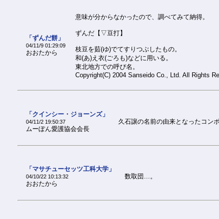
意味が分からなかったので、調べてみて納得。
ずんだ【▽豆打】
「ずんだ餅」
04/11/9 01:29:09
枝豆を茹(ゆ)でてすりつぶしたもの。
おおたから
和(あ)え衣(ごろも)などに用いる。
東北地方での呼び名。
Copyright(C) 2004 Sanseido Co., Ltd. All Rights R
「クインシー・ジョーンズ」
久石譲の名前の由来となったコン
04/11/2 19:50:37
ムーぽん愛護協会会長
「マサチューセッツ工科大学」
数取団…。
04/10/22 10:13:32
おおたから