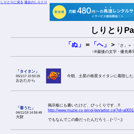
しりとりに戻る
過去のしりとり
しりとりPar
「ぬ」
＝
「へ」
＞
「さ」＝
↑※最後の文字・優先希
「タイタン」
今朝、土星の衛星タイタンに着陸したと
05/1/17 15:50:26
おおたから
掲示板にも書いたけど、びっくりです…!!
「着うた」
http://www.muzie.co.jp/cgi-bin/artist.cgi?id=a003
04/11/19 14:56:48
大財
でもなんでこの曲だったんだろう…(~▽~;)