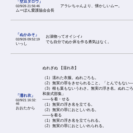
「空豆タロウ」
アラレちゃんより、懐かしいムー。
02/9/26 21:56:46
ムーぽん愛護協会会長
「ぬかみそ」
お漬物ってオイシイ♪
02/9/26 09:52:19
でも自分でぬか床を作る勇気はなく。
いっし
ぬれぎぬ 【濡れ衣】
（1）濡れた衣服。ぬれごろも。
（2）無実の罪をきせられること。「とんでもない
（3）根も葉もないうわさ。無実の浮き名。ぬれごろ
和泉式部集」
「濡れ衣」
――を着・せる
02/9/21 16:32:
46
（1）無実の浮き名を立てる。
おおたから
（2）無実の罪におとしいれる。
――を着る
（1）無実の浮き名を立てられる。
（2）無実の罪におとしいれられる。