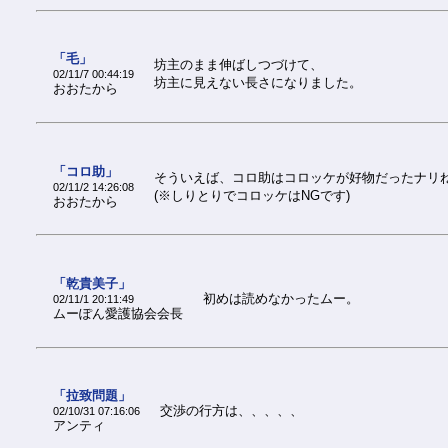
「毛」
坊主のまま伸ばしつづけて、
02/11/7 00:44:19
坊主に見えない長さになりました。
おおたから
「コロ助」
そういえば、コロ助はコロッケが好物だったナリ
02/11/2 14:26:08
(※しりとりでコロッケはNGです)
おおたから
「乾貴美子」
初めは読めなかったムー。
02/11/1 20:11:49
ムーぽん愛護協会会長
「拉致問題」
交渉の行方は、、、、、
02/10/31 07:16:06
アンティ