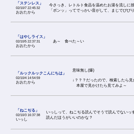
「ステンレス」
今さっき、レトルト食品を温めたお湯を流しに
02/10/7 22:45:32
「ボンッ」ってでっかい音がして、まじでびびりまし
おおたから
「はやしライス」
あ～ 食べた～い
02/10/5 22:37:31
おおたから
意味無し(爆)
「ルックルックこんにちは」
02/10/4 14:54:59
↓？？？だったので、検索したら見た
おおたから
本屋で見かけたら見てみよ～
「ねこぢる」
いっしって、ねこぢる読んでそうで読んでないっ
02/10/3 16:37:38
読んだほうがいいのかな？
いっし