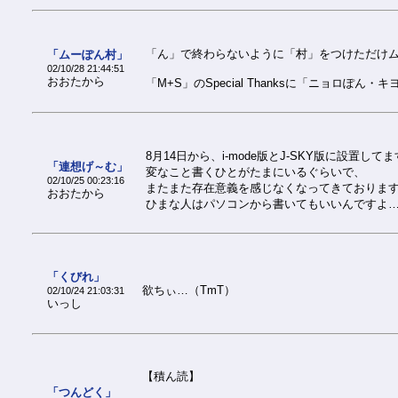
「ん」で終わらないように「村」をつけただけ
「ムーぽん村」
02/10/28 21:44:51
おおたから
「M+S」のSpecial Thanksに「ニョロ
8月14日から、i-mode版とJ-SKY版に設置して
「連想げ～む」
変なこと書くひとがたまにいるぐらいで、
02/10/25 00:23:16
またまた存在意義を感じなくなってきております…(
おおたから
ひまな人はパソコンから書いてもいいんですよ
「くびれ」
欲ちぃ…（TmT）
02/10/24 21:03:31
いっし
【積ん読】
「つんどく」