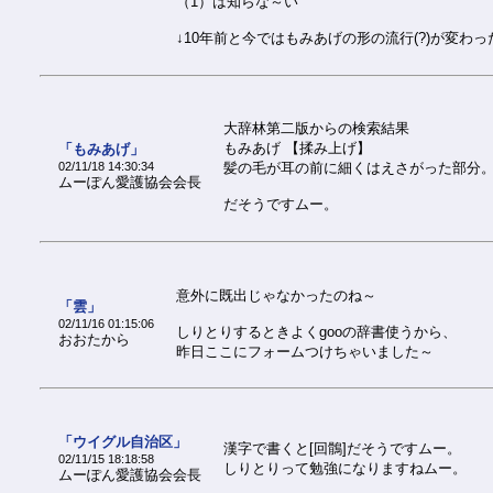
（1）は知らな～い
↓10年前と今ではもみあげの形の流行(?)が変わっ
大辞林第二版からの検索結果
もみあげ 【揉み上げ】
「もみあげ」
02/11/18 14:30:34
髪の毛が耳の前に細くはえさがった部分
ムーぽん愛護協会会長
だそうですムー。
意外に既出じゃなかったのね～
「雲」
02/11/16 01:15:06
しりとりするときよくgooの辞書使うから、
おおたから
昨日ここにフォームつけちゃいました～
「ウイグル自治区」
漢字で書くと[回鶻]だそうですムー。
02/11/15 18:18:58
しりとりって勉強になりますねムー。
ムーぽん愛護協会会長