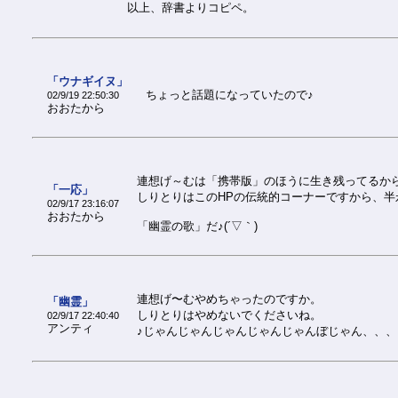
以上、辞書よりコピペ。
「ウナギイヌ」
ちょっと話題になっていたので♪
02/9/19 22:50:30
おおたから
連想げ～むは「携帯版」のほうに生き残ってるから
「一応」
しりとりはこのHPの伝統的コーナーですから、半
02/9/17 23:16:07
おおたから
「幽霊の歌」だ♪(´▽｀)
連想げ〜むやめちゃったのですか。
「幽霊」
しりとりはやめないでくださいね。
02/9/17 22:40:40
アンティ
♪じゃんじゃんじゃんじゃんじゃんぼじゃん、、、