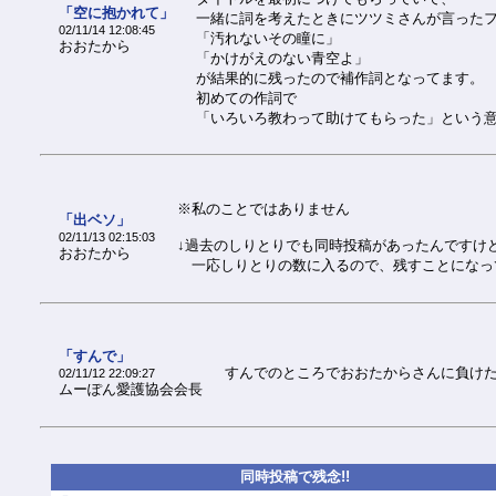
「空に抱かれて」
一緒に詞を考えたときにツツミさんが言った
02/11/14 12:08:45
「汚れないその瞳に」
おおたから
「かけがえのない青空よ」
が結果的に残ったので補作詞となってます。
初めての作詞で
「いろいろ教わって助けてもらった」という
※私のことではありません
「出ベソ」
02/11/13 02:15:03
↓過去のしりとりでも同時投稿があったんですけ
おおたから
一応しりとりの数に入るので、残すことになってる
「すんで」
すんでのところでおおたからさんに負け
02/11/12 22:09:27
ムーぽん愛護協会会長
同時投稿で残念!!