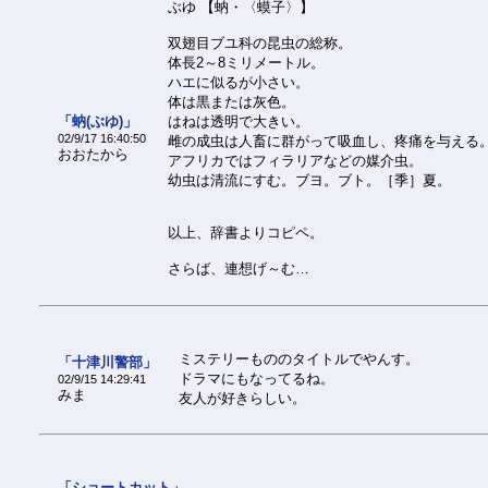
ぶゆ 【蚋・〈蟆子〉】
双翅目ブユ科の昆虫の総称。
体長2～8ミリメートル。
ハエに似るが小さい。
体は黒または灰色。
「蚋(ぶゆ)」
はねは透明で大きい。
02/9/17 16:40:50
雌の成虫は人畜に群がって吸血し、疼痛を与える
おおたから
アフリカではフィラリアなどの媒介虫。
幼虫は清流にすむ。ブヨ。ブト。［季］夏。
以上、辞書よりコピペ。
さらば、連想げ～む…
ミステリーもののタイトルでやんす。
「十津川警部」
ドラマにもなってるね。
02/9/15 14:29:41
みま
友人が好きらしい。
「ショートカット」