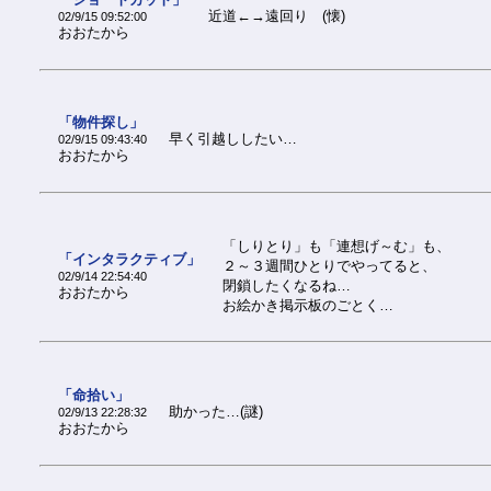
近道←→遠回り (懐)
02/9/15 09:52:00
おおたから
「物件探し」
早く引越ししたい…
02/9/15 09:43:40
おおたから
「しりとり」も「連想げ～む」も、
「インタラクティブ」
２～３週間ひとりでやってると、
02/9/14 22:54:40
閉鎖したくなるね…
おおたから
お絵かき掲示板のごとく…
「命拾い」
助かった…(謎)
02/9/13 22:28:32
おおたから