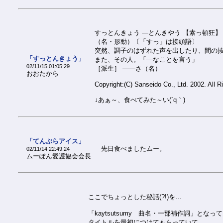
すっとんきょう ―とんきやう 【素っ頓狂】
（名・形動）〔「すっ」は接頭語〕
突然、調子のはずれた声を出したり、間の
「すっとんきょう」
また、その人。「―なことを言う」
02/11/15 01:05:29
［派生］ ――さ（名）
おおたから
Copyright:(C) Sanseido Co., Ltd. 2002. All 
↓あぁ～、食べてみた～い(´q｀)
「てんぷらアイス」
先日食べましたムー。
02/11/14 22:49:24
ムーぽん愛護協会会長
ここでちょっとした秘話(?!)を…
「kaytsutsumy 曲名・一部補作詞」となっ
タイトルを最初につけてもらっていて、