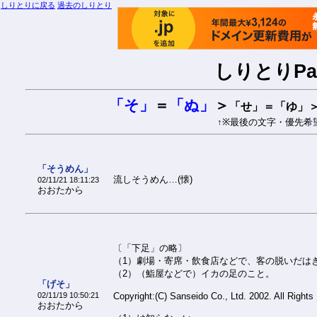
しりとりに戻る
過去のしりとり
しりとりPar
「そ」
＝
「ぬ」
＞
「せ」＝「ゆ」
↑※最後の文字・優先希
「そうめん」
流しそうめん…(懐)
02/11/21 18:11:23
おおたから
〔「下足」の略〕
（1）劇場・寄席・飲食店などで、客の脱いだは
（2）（鮨屋などで）イカの足のこと。
「げそ」
02/11/19 10:50:21
Copyright:(C) Sanseido Co., Ltd. 2002. All Rights
おおたから