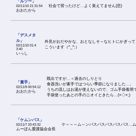
「ルソー」
社会で習ったけど…よく覚えてません(悲)
02/11/10 21:31:54
おおたから
「デスメタ
ル」
外見がおだやかな、おとなしそ～なヒトにかぎって
02/11/10 01:4
こういます（^_^;）
3:40
いっし
既出ですが…＜過去のしりとり
「素手」
食器洗いが素手ではつらい季節になりました…。
02/11/9 00:54:12
うちの流しはお湯が使えないので、ゴム手袋着用
おおたから
手袋使ったあとの手のニオイときたら…(×◇×;)
「ケムンパス」
ケ～～～ム～ンパスパスパスパスパス...
02/11/7 20:43:32
ムーぽん愛護協会会長