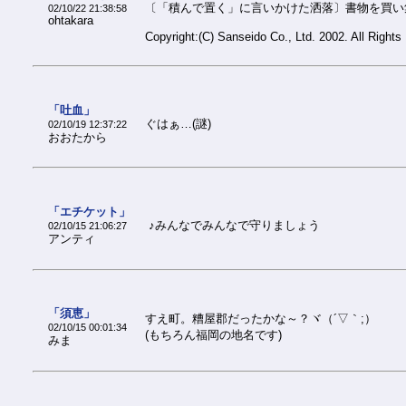
〔「積んで置く」に言いかけた洒落〕書物を買い
02/10/22 21:38:58
ohtakara
Copyright:(C) Sanseido Co., Ltd. 2002. All Rights
「吐血」
ぐはぁ…(謎)
02/10/19 12:37:22
おおたから
「エチケット」
♪みんなでみんなで守りましょう
02/10/15 21:06:27
アンティ
「須恵」
すえ町。糟屋郡だったかな～？ヾ（´▽｀;）ゝ
02/10/15 00:01:34
(もちろん福岡の地名です)
みま