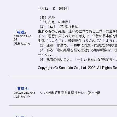
りんね ―ゑ 【輪廻】
（名）スル
〔「りんえ」の連声〕
（1）〔仏〕〔梵 流れる意〕
生あるものが死後、迷いの世界である三界・六道を
「輪廻」
インド思想に広くみられる考えで、仏教の基本的な
02/9/30 21:46:
34
生死（しようじ）。輪廻転生（りんねてんしよう）
おおたから
（2）連歌・俳諧で、一巻中に同意・同想の語句や
（3）ある一連の経過を経て生起する地学現象が、
サイクル。
（4）執着の深いこと。「―したる女かな/浄瑠璃・
Copyright:(C) Sanseido Co., Ltd. 2002. All Rights R
「裏切り」
いい意味で期待を裏切りたい…(9;~-~)9
02/9/28 21:27:48
おおたから