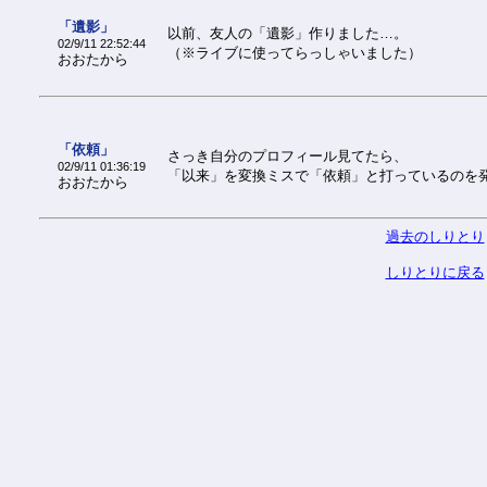
「遺影」
以前、友人の「遺影」作りました…。
02/9/11 22:52:44
（※ライブに使ってらっしゃいました）
おおたから
「依頼」
さっき自分のプロフィール見てたら、
02/9/11 01:36:19
「以来」を変換ミスで「依頼」と打っているのを発
おおたから
過去のしりとり
しりとりに戻る