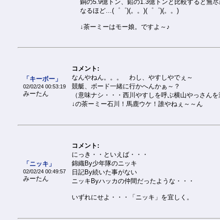
銅の5.9億トン、鉛の1.3億トンと比較すると
なるほど…(゜゜)(。。)(゜゜)(。。)
↓茶ーミーはモー娘。ですよ～♪
コメント:
なんやねん。。。 わし、やすしやでぇ～
「キーボー」
競艇、ボード一緒に行かへんかぁ～？
02/02/24 00:53:19
みーたん
（意味ナシ・・・西川やすしを呼ぶ横山やっさんを
↓の茶ーミー石川！馬鹿ウケ！誰やねぇ～～ん
コメント:
にっき・・といえば・・・
錦織By少年隊のニッキ
「ニッキ」
02/02/24 00:49:57
日記By続いた事がない
みーたん
ニッキByハッカの仲間だったような・・・
いずれにせよ・・・「ニッキ」を宜しく。