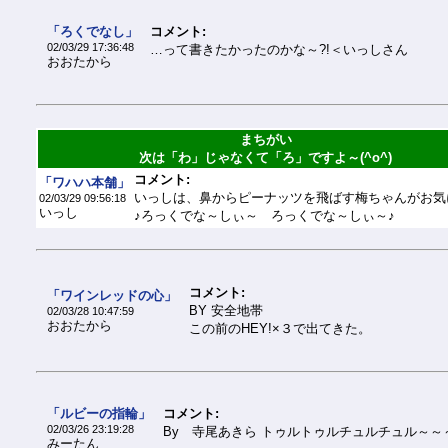
「ろくでなし」
コメント:
02/03/29 17:36:48
…って書きたかったのかな～?!＜いっしさん
おおたから
まちがい
次は「わ」じゃなくて「ろ」ですよ～(^o^)
コメント:
「ワハハ本舗」
いっしは、鼻からピーナッツを飛ばす梅ちゃんがお気
02/03/29 09:56:18
いっし
♪ろっくでな～しぃ～ ろっくでな～しぃ～♪
コメント:
「ワインレッドの心」
BY 安全地帯
02/03/28 10:47:59
おおたから
この前のHEY!×３で出てきた。
「ルビーの指輪」
コメント:
02/03/26 23:19:28
By 寺尾あきら トゥルトゥルチュルチュル～～
みーたん