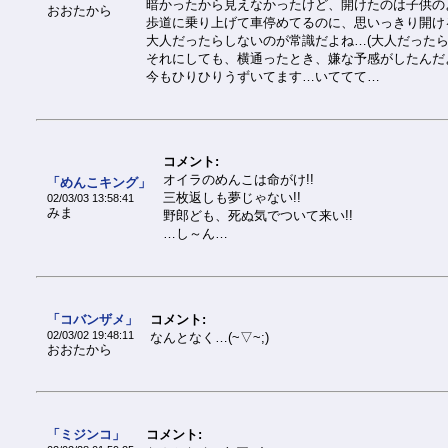
暗かったから見えなかったけど、開けたのは子供の
おおたから
歩道に乗り上げて車停めてるのに、思いっきり開け
大人だったらしないのが常識だよね…(大人だったら怒
それにしても、横通ったとき、嫌な予感がしたんだよな
今もひりひりうずいてます…いててて…
コメント:
オイラのめんこは命がけ!!
「めんこキング」
三枚返しも夢じゃない!!
02/03/03 13:58:41
みま
野郎ども、死ぬ気でついて来い!!
…し～ん…
「コバンザメ」
コメント:
02/03/02 19:48:11
なんとなく…(~▽~;)
おおたから
「ミジンコ」
コメント: