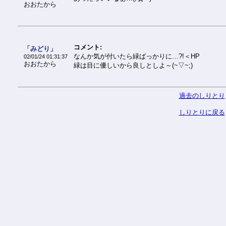
おおたから
コメント:
「みどり」
なんか気が付いたら緑ばっかりに…?!＜HP
02/01/24 01:31:37
おおたから
緑は目に優しいから良しとしよ～(~▽~;)
過去のしりとり
しりとりに戻る