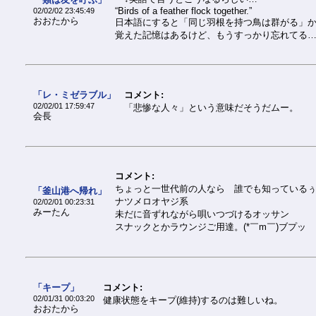
“Birds of a feather flock together.”
02/02/02 23:45:49
おおたから
日本語にすると「同じ羽根を持つ鳥は群がる」か
覚えた記憶はあるけど、もうすっかり忘れてる…(~
「レ・ミゼラブル」
コメント:
02/02/01 17:59:47
「悲惨な人々」という意味だそうだムー。
会長
コメント:
ちょっと一世代前の人なら 誰でも知っているぅ
「釜山港へ帰れ」
ナツメロオヤジ系
02/02/01 00:23:31
みーたん
未だに音ずれながら唄いつづけるオッサン
スナックとかラウンジご用達。(*￣m￣)ブプッ
「キープ」
コメント:
02/01/31 00:03:20
健康状態をキープ(維持)するのは難しいね。
おおたから