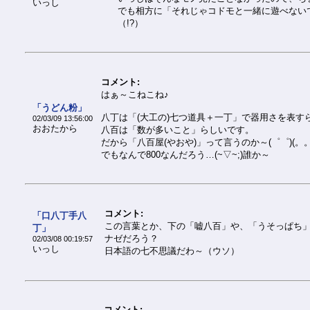
いっし
でも相方に「それじゃコドモと一緒に遊べない
（!?）
コメント:
はぁ～こねこね♪
「うどん粉」
八丁は「(大工の)七つ道具＋一丁」で器用さを表す
02/03/09 13:56:00
おおたから
八百は「数が多いこと」らしいです。
だから「八百屋(やおや)」って言うのか～(゜゜)(。。)
でもなんで800なんだろう…(~▽~;)誰か～
コメント:
「口八丁手八
この言葉とか、下の「嘘八百」や、「うそっぱち
丁」
ナゼだろう？
02/03/08 00:19:57
いっし
日本語の七不思議だわ～（ウソ）
コメント: