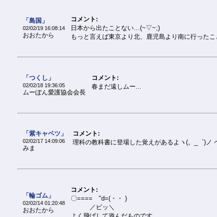
コメント:
「島国」
日本から出たことない…(~▽~;)
02/02/19 16:08:14
おおたから
もっと言えば東京より北、鹿児島より南に行ったこ
「つくし」
コメント:
02/02/18 19:36:05
春まだ遠しムー...
ムーぽん愛護協会会長
「紫キャベツ」
コメント:
02/02/17 14:09:06
理科の教科書に登場した覚えがあるよヽ(。_゜)ノ 
みま
コメント:
「輪ゴム」
〇==== "d=(・・ )
02/02/14 01:20:48
／ピッ＼
おおたから
よく飛ばして遊んだものです…