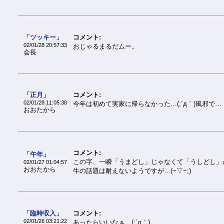
「ツッキー」
コメント:
02/01/28 20:57:33
おじゃるまるだムー。
会長
「正月」
コメント:
02/01/28 11:05:38
今年は初めて実家に帰らなかった…(;´д｀)風邪で…
おおたから
コメント:
「午年」
この字、一瞬「うまどし」じゃなくて「うしどし」
02/01/27 01:04:57
おおたから
牛の話題は耐えないようですが…(~▽~;)
「臨時収入」
コメント:
02/01/26 03:21:22
あったらいいなぁ…(;´д｀)