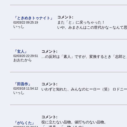
コメント:
「ときめきトゥナイト」
また「と」に戻っちゃった！
02/03/22 09:25:19
いっし
いや、みまさんはこの世代かな～なんて
「玄人」
コメント:
02/03/20 22:29:51
…の反対は「素人」ですが、変換するとき「志郎と」に
おおたから
「田吾作」
コメント:
02/03/18 11:54:12
いわずと知れた、みんなのヒーロー（笑） ロドニ
いっし
コメント:
役に立たない品物。値打ちのない品物。
「がらくた」