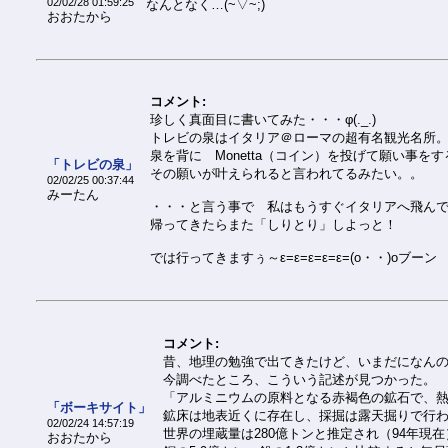
02/02/28 01:59:25
なんとなく…(~▽~;)
おおたから
コメント:
珍しく真面目に書いてみた・・・φ(._.)
トレビの泉はイタリア＠ローマの超有名観光名所
泉を背に Monetta（コイン）を投げて願い事をす
「トレビの泉」
その願いが叶えられると言われてるみたい。。
02/02/25 00:37:44
みーたん
・・・と言う事で 私はもうすぐイタリアへ飛ん
帰ってきたらまた「しりとり」しよっと！
では行ってきますぅ～ε=ε=ε=ε=ε=(o・・)oブーン
コメント:
昔、地理の勉強で出てきたけど、いまだになん
今調べたところ、こういう記述が見つかった。
「アルミニウムの原料となる赤褐色の鉱石で、
「ボーキサイト」
鉱床は地表近くに存在し、採掘は露天掘りで行
02/02/24 14:57:19
世界の埋蔵量は280億トンと推定され（94年現在
おおたから