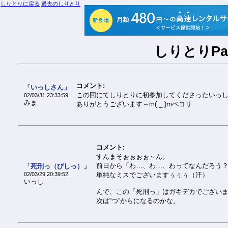
しりとりに戻る
過去のしりとり
しりとりPar
コメント:
「いっしさん」
この回にてしりとりに初参加してくださったいっ
02/03/31 23:33:59
みま
ありがとうございます～m(._.)mペコリ
コメント:
すんまそぉぉぉぉ～ん。
前日から「わ…、わ…、わってなんだろう？
「死刑っ（びしっ）」
02/03/29 20:39:52
単純なミスでございますぅぅぅ（汗）
いっし
んで、この「死刑っ」はガキデカでござい
次は“つ”からになるのかな。