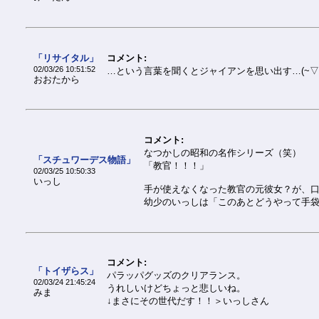
「リサイタル」
コメント:
02/03/26 10:51:52
…という言葉を聞くとジャイアンを思い出す…(~▽~
おおたから
コメント:
なつかしの昭和の名作シリーズ（笑）
「スチュワーデス物語」
「教官！！！」
02/03/25 10:50:33
いっし
手が使えなくなった教官の元彼女？が、
幼少のいっしは「このあとどうやって手
コメント:
「トイザらス」
パラッパグッズのクリアランス。
02/03/24 21:45:24
うれしいけどちょっと悲しいね。
みま
↓まさにその世代だす！！＞いっしさん