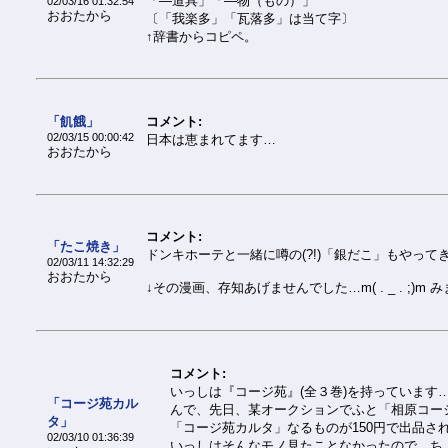
「―道具」「―物（もの）」
02/03/16 01:32:54
おおたから
〔「我楽多」「瓦落多」は当て字〕
↑辞書からコピペ。
「飢餓」
コメント:
02/03/15 00:00:42
日本は恵まれてます…
おおたから
コメント:
「たこ焼き」
ドンキホーテと一緒に噂の(?!)「銀だこ」もやってき
02/03/11 14:32:29
おおたから
↓その漫画、存知あげませんでした…m( . _ . ;)m
コメント:
いっしは『コージ苑』(全３巻)を持っています…(
「コージ苑カル
んで、先日、某オークションでふと「相原コー
タ」
「コージ苑カルタ」なるものが150円で出品さ
02/03/10 01:36:39
いっしはそんなモノ見たことなかったので、ち