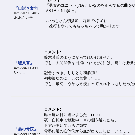
「男女のユニット(?)みたいなのを組んで私の曲をや
「口説き文句」
MSTV・4ch参照。
02/03/07 16:40:50
おおたから
↓いっしさん初参加、万歳!!＼(^o^)／
改行もやってもらっちゃって助かります♪
コメント:
鈴木某氏のようになってはいけません。
でも、人間関係を円滑に保つためには、時には必要だ
「嘘八百」
02/03/06 11:34:16
いっし
記念すべき、しりとり初参加！
初参加なのに、この言葉って…。
でも、最初「うそも方便」って入れるつもりだった
コメント:
昨日痛い目に遭いました…(x_x)
夜、自転車で移動中、車の側を通ったら、
ドアが開いてもろに激突…
「愚の骨頂」
骨盤付近の右体側から血が出てました…いててて…
02/03/04 13:05:48