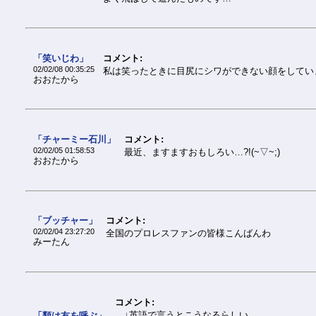
「笑いじわ」
コメント:
02/02/08 00:35:25
私は笑ったときに目尻にシワができない顔をしてい
おおたから
「チャーミー石川」
コメント:
02/02/05 01:58:53
最近、ますますおもしろい…?!(~▽~;)
おおたから
「ブッチャー」
コメント:
02/02/04 23:27:20
全国のプロレスファンの皆様こんばんわ
みーたん
コメント:
↓英語で言うとこうなるらしい…
「類は友を呼ぶ」