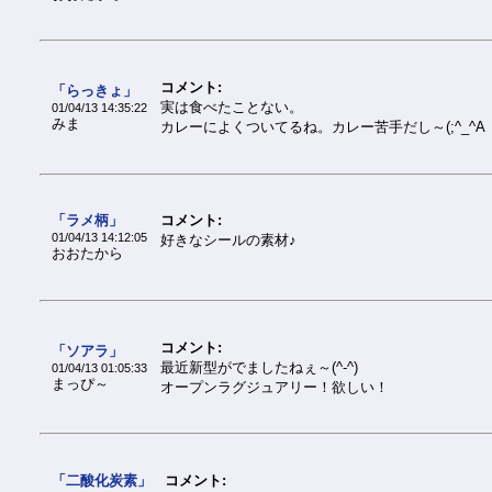
コメント:
「らっきょ」
実は食べたことない。
01/04/13 14:35:22
みま
カレーによくついてるね。カレー苦手だし～(;^_^A
「ラメ柄」
コメント:
01/04/13 14:12:05
好きなシールの素材♪
おおたから
コメント:
「ソアラ」
最近新型がでましたねぇ～(^-^)
01/04/13 01:05:33
まっぴ～
オープンラグジュアリー！欲しい！
「二酸化炭素」
コメント: