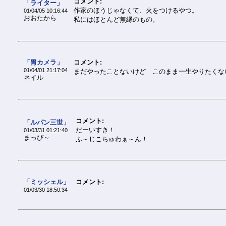
コメント:
「ライター」
作家のほうじゃなくて、火をつけるやつ。
01/04/05 10:16:44
おおたから
私にはほとんど無縁のもの。
「胃カメラ」
コメント:
01/04/01 21:17:04
まだやったことないけど このまま一生やりたくな
ネイル
コメント:
「ルパン三世」
だーいすき！
01/03/31 01:21:40
まっぴ～
ふ～じこちゅわぁ～ん！
「ミッシェル」
コメント:
01/03/30 18:50:34