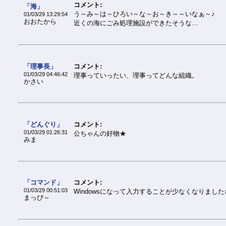
コメント:
「海」
う～み～は～ひろい～な～お～き～～いなぁ～♪
01/03/29 13:29:54
おおたから
近くの海にごみ処理施設ができたそうな…
「理事長」
コメント:
01/03/29 04:46:42
理事っていったい、理事ってどんな組織。
かさい
「どんぐり」
コメント:
01/03/29 01:26:31
公ちゃんの好物★
みま
「コマンド」
コメント:
01/03/29 00:51:03
Windowsになって入力することが少なくなりまし
まっぴ～