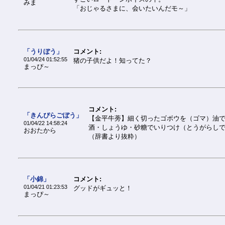
みま
「おじゃるさまに、会いたいんだモ～」
「うりぼう」
コメント:
01/04/24 01:52:55
猪の子供だよ！知ってた？
まっぴ～
コメント:
「きんぴらごぼう」
【金平牛蒡】細く切ったゴボウを（ゴマ）油
01/04/22 14:58:24
酒・しょうゆ・砂糖でいりつけ（とうがらし
おおたから
（辞書より抜粋）
「小錦」
コメント:
01/04/21 01:23:53
グッドがギュッと！
まっぴ～