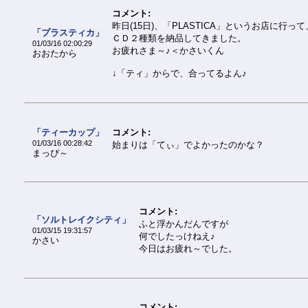
コメント:
昨日(15日)、「PLASTICA」というお店に行って
「プラスティカ」
ＣＤ２種類を納品してきました。
01/03/16 02:00:29
お疲れさま～♪＜かさいくん
おおたから
↓「ティ」からで、合ってるよん♪
「ティーカップ」
コメント:
01/03/16 00:28:42
始まりは「てぃ」でよかったのかな？
まっぴ～
コメント:
「ソルトレイクシティ」
ふと浮かんだんですが
01/03/15 19:31:57
何でしたっけねえ♪
かさい
今日はお疲れ～でした。
コメント: