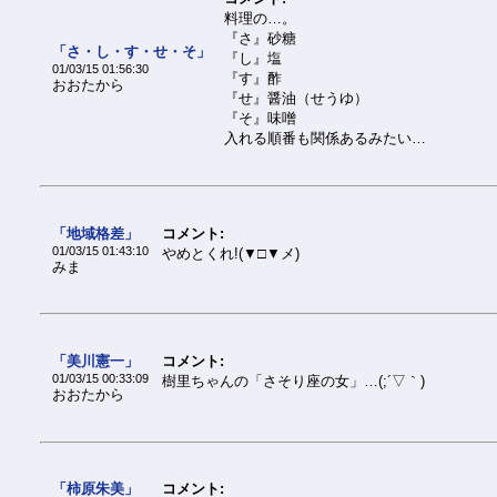
料理の…。
『さ』砂糖
「さ・し・す・せ・そ」
『し』塩
01/03/15 01:56:30
『す』酢
おおたから
『せ』醤油（せうゆ）
『そ』味噌
入れる順番も関係あるみたい…
「地域格差」
コメント:
01/03/15 01:43:10
やめとくれ!(▼□▼メ)
みま
「美川憲一」
コメント:
01/03/15 00:33:09
樹里ちゃんの「さそり座の女」…(;´▽｀)
おおたから
「柿原朱美」
コメント: