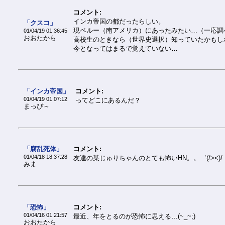
コメント:
インカ帝国の都だったらしい。
「クスコ」
現ペルー（南アメリカ）にあったみたい…（一応調
01/04/19 01:36:45
おおたから
高校生のときなら（世界史選択）知っていたかもし
今となってはまるで覚えていない…
「インカ帝国」
コメント:
01/04/19 01:07:12
ってどこにあるんだ？
まっぴ～
「腐乱死体」
コメント:
01/04/18 18:37:28
友達の某じゅりちゃんのとても怖いHN。。゛(/><)/
みま
「恐怖」
コメント:
01/04/16 01:21:57
最近、年をとるのが恐怖に思える…(~_~;)
おおたから