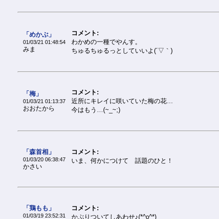
コメント:
「めかぶ」
わかめの一種でやんす。
01/03/21 01:48:54
みま
ちゅるちゅるっとしていいよ(´▽｀)
コメント:
「梅」
近所にキレイに咲いていた梅の花…
01/03/21 01:13:37
おおたから
今はもう…(~_~;)
「森首相」
コメント:
01/03/20 06:38:47
いま、何かにつけて 話題のひと！
かさい
「鶏もも」
コメント:
01/03/19 23:52:31
かぶりついてしあわせ♪(*^o^*)