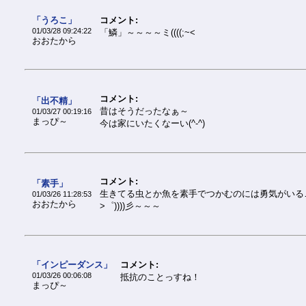
「うろこ」
コメント:
01/03/28 09:24:22
「鱗」～～～～ミ((((;~<
おおたから
コメント:
「出不精」
昔はそうだったなぁ～
01/03/27 00:19:16
まっぴ～
今は家にいたくなーい(^-^)
コメント:
「素手」
生きてる虫とか魚を素手でつかむのには勇気がいる
01/03/26 11:28:53
おおたから
>゜))))彡～～～
「インピーダンス」
コメント:
01/03/26 00:06:08
抵抗のことっすね！
まっぴ～