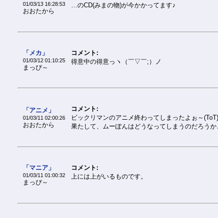
01/03/13 16:28:53
…のCD(みまの物)が今かかってます♪
おおたから
「メカ」
コメント:
01/03/12 01:10:25
得意中の得意っヽ（￣▽￣;）ノ
まっぴ～
コメント:
「アニメ」
ビックリマンのアニメ終わってしまったよぉ～(ToT
01/03/11 02:00:26
おおたから
果たして、ムーぽんはどうなってしまうのだろうか…(~
「マニア」
コメント:
01/03/11 01:00:32
上には上がいるものです。
まっぴ～