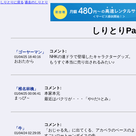
しりとりに戻る
過去のしりとり
しりとりPar
コメント:
「ゴーヤーマン」
NHKの連ドラで登場したキャラクターグッズ。
01/04/25 18:40:16
おおたから
もうすぐ本当に売り出されるみたい♪
コメント:
「椎名林檎」
本家本元
01/04/25 00:06:41
まっぴ～
最近はパクリが・・・「や○だ○とみ」
コメント:
「牛」
「おじゃる丸」に出てくる、アカペラのベースのよ
01/04/24 02:29:05
すごいロートーンボイスの牛。