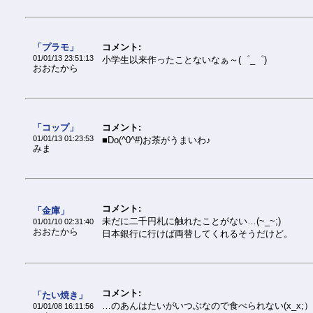
「プラモ」
コメント:
01/01/13 23:51:13
小学生以来作ったことないなぁ～(゜_゜)
おおたから
「コップ」
コメント:
01/01/13 01:23:53
■Do(^0^#)お茶がうまいわ♪
みま
コメント:
「金庫」
未だに二千円札に触れたことがない…(~_~;)
01/01/10 02:31:40
おおたから
日本銀行に行けば両替してくれるそうだけど。
コメント:
「たい焼き」
…のあんはたいがいつぶなので食べられない(x_x;
01/01/08 16:11:56