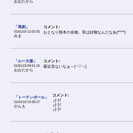
おおたから
「馬刺」
コメント:
01/01/19 12:02:55
おとなり熊本の名物。実は好物なんだなあ(*^^*)
みま
「ルー大柴」
コメント:
01/01/19 09:51:15
最近見ないなぁ～(~▽~;)
おおたから
コメント:
「トーテンポール」
┌|∵|┘
01/01/18 23:56:27
┌|∵|┘
がんも
┌|∵|┘