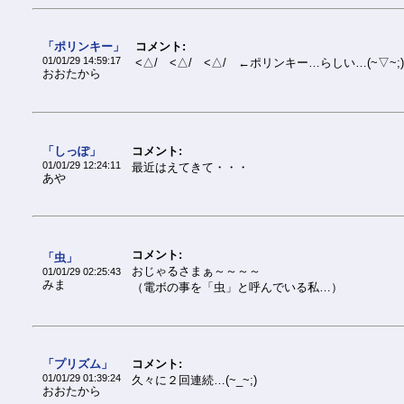
「ポリンキー」
コメント:
01/01/29 14:59:17
<△/ <△/ <△/ ←ポリンキー…らしい…(~▽~;)
おおたから
「しっぽ」
コメント:
01/01/29 12:24:11
最近はえてきて・・・
あや
コメント:
「虫」
おじゃるさまぁ～～～～
01/01/29 02:25:43
みま
（電ボの事を「虫」と呼んでいる私…）
「プリズム」
コメント:
01/01/29 01:39:24
久々に２回連続…(~_~;)
おおたから