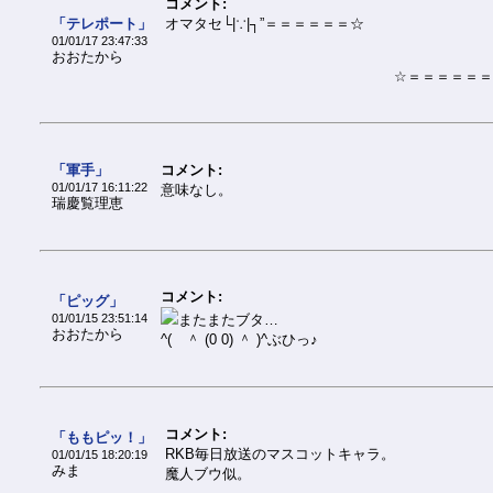
コメント:
「テレポート」
オマタセ└|∵|┐”＝＝＝＝＝＝☆
01/01/17 23:47:33
おおたから
☆＝＝＝＝＝＝
「軍手」
コメント:
01/01/17 16:11:22
意味なし。
瑞慶覧理恵
コメント:
「ピッグ」
01/01/15 23:51:14
またまたブタ…
おおたから
^( ＾ (0 0) ＾ )^ぶひっ♪
コメント:
「ももピッ！」
RKB毎日放送のマスコットキャラ。
01/01/15 18:20:19
みま
魔人ブウ似。