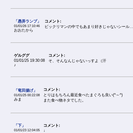
「愚弄ランプ」
コメント:
01/01/26 17:10:46
ビックリマンの中でもあまり好きじゃないシール…(~
おおたから
ゲルググ
コメント:
01/01/25 19:30:08
そ、そんなんじゃないっすよ（汗
♪
コメント:
「竜田揚げ」
とりはもちろん最近食べたまぐろも良い(^～^)
01/01/25 00:22:08
みま
また食べ物ネタでした。
「下」
コメント:
01/01/23 12:04:05
↓