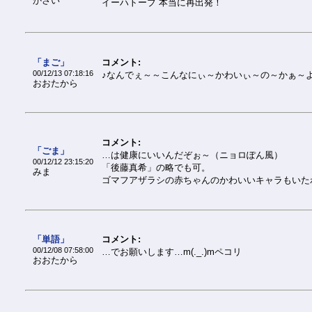
かさい
イーハトーブ 本当に再出発！
「まご」
コメント:
00/12/13 07:18:16
♪なんでぇ～～こんなにぃ～かわいぃ～の～かぁ～よ
おおたから
コメント:
「ごま」
…は健康にいいんだぞぉ～（ニョロぽん風）
00/12/12 23:15:20
「後藤真希」の略でも可。
みま
ゴマフアザラシの赤ちゃんのかわいいキャラもいた
「単語」
コメント:
00/12/08 07:58:00
…でお願いします…m(._.)mペコリ
おおたから