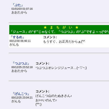
「ぶた」
01/01/03 01:07:16
おおたから
★ ま ち が い ★
「ジュース」の“す”じゃなくて、「つぶつぶ」の“ぶ”ですよ～っ(^0^;
「するめ」
コメント:
00/12/30 06:46:11
もうすぐ、お正月だからぁ(^^ゞ
がんも
「つぶつぶ」
コメント:
00/12/25 23:52:18
つぶつぶオレンジジュース…(~▽~;)
おおたから
コメント:
「げんこつ」
げんこつ山のたぬきさん♪
00/12/25 23:04:21
お○○いのんで♪
がんも
(^^;)