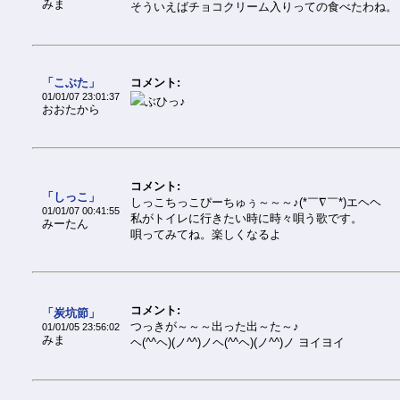
みま
そういえばチョコクリーム入りっての食べたわね。
「こぶた」
コメント:
01/01/07 23:01:37
ぶひっ♪
おおたから
コメント:
「しっこ」
しっこちっこぴーちゅぅ～～～♪(*￣∇￣*)エヘヘ
01/01/07 00:41:55
私がトイレに行きたい時に時々唄う歌です。
みーたん
唄ってみてね。楽しくなるよ
コメント:
「炭坑節」
つっきが～～～出った出～た～♪
01/01/05 23:56:02
みま
ヘ(^^ヘ)(ノ^^)ノヘ(^^ヘ)(ノ^^)ノ ヨイヨイ