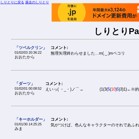
しりとりに戻る
過去のしりとり
しりとりPar
「ツベルクリン」
コメント:
01/02/03 20:36:22
無理矢理終わらせました…m(._.)mペコリ
おおたから
「ダーツ」
コメント:
01/02/01 00:08:52
えいっ( ・_・)ノ⌒→ (1(3(
5
(
10
)
5
)3)1)←※的
おおたから
「キーホルダー」
コメント:
01/01/30 14:25:25
気がつけば、色んなキャラクターのそれであふ
みま