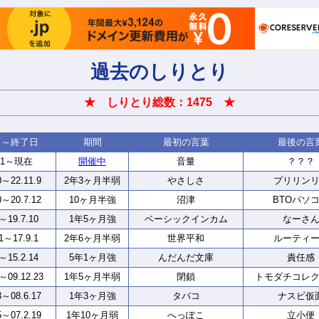
過去のしりとり
★ しりとり総数：1475 ★
日～終了日
期間
最初の言葉
最後の言
2.1～現在
開催中
音量
？？？
0～22.11.9
2年3ヶ月半弱
やさしさ
プリリン
0～20.7.12
10ヶ月半強
沼津
BTOパソ
2～19.7.10
1年5ヶ月強
ベーシックインカム
なーさ
21～17.9.1
2年6ヶ月半弱
世界平和
ルーティ
8～15.2.14
5年1ヶ月強
んだんだ文庫
責任感
4～09.12.23
1年5ヶ月半弱
閉鎖
トモダチコレ
3～08.6.17
1年3ヶ月強
タバコ
ナスビ仮
5～07.2.19
1年10ヶ月弱
へっぽこ
立小便