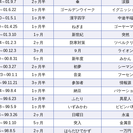
24～01.9.7
2ヶ月半
傘
涙腺
1～01.6.22
1ヶ月半
ゴールデンウイーク
イグニッシ
20～01.5.1
1ヶ月半
漢字四字
中途半
0～01.4.25
1ヶ月半
ねぎま
ゴーヤー
3～01.3.10
1ヶ月
新世紀
突然
.4～01.2.3
2ヶ月
防寒対策
ツベルク
1～00.12.3
3ヶ月
９月
ライオ
0～00.8.31
5ヶ月
新年度
みかん
2～00.3.27
2ヶ月半
初夢
シーマ
23～00.1.1
1ヶ月半
音楽
フーセ
～99.11.21
3ヶ月半
参加者
情報源
24～99.8.4
1ヶ月半
納豆
バケーシ
9～99.6.23
1ヶ月半
ふたり
異星人
28～99.5.9
1ヶ月半
いずみかわ
ビビンバ
4～99.3.26
2ヶ月
日曜日
永遠
8～99.1.10
5ヶ月
突入
金属音
5～98.8.5
2ヶ月
はらだひでかず
一万円