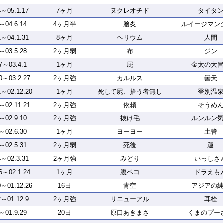
4～05.1.17
7ヶ月
ヌクレオチド
タイタ
2～04.6.14
4ヶ月半
膾炙
ルイージマン
1～04.1.31
8ヶ月
ヘリウム
人間
3～03.5.28
2ヶ月弱
布
ジン
27～03.4.1
1ヶ月
屁
金太の大
20～03.2.27
2ヶ月強
カルルス
曇天
1～02.12.20
1ヶ月
死して屍、拾う者無し
登別温
1～02.11.21
2ヶ月強
依頼
そうめ
1～02.9.10
2ヶ月強
抜け毛
ルンルン
1～02.6.30
1ヶ月
ヨーヨー
土管
5～02.5.31
2ヶ月弱
死後
運
4～02.3.31
2ヶ月強
みどり
いっしさ
26～02.1.24
1ヶ月
腹ペコ
ドラえも
0～01.12.26
16日
青空
アジアの
2～01.12.9
2ヶ月強
リニューアル
耳栓
8～01.9.29
20日
原口あきまさ
くまのプー