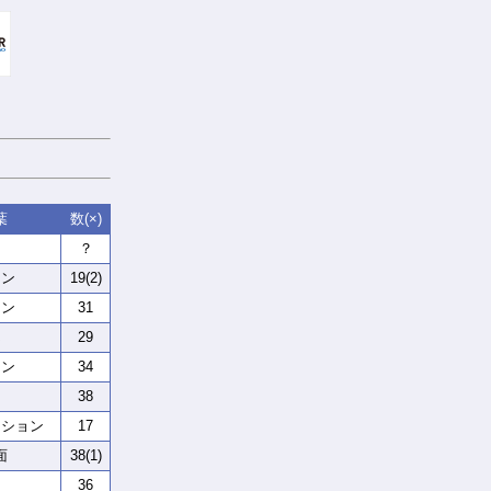
葉
数(×)
？
リン
19(2)
コン
31
ん
29
ーン
34
38
クション
17
面
38(1)
36