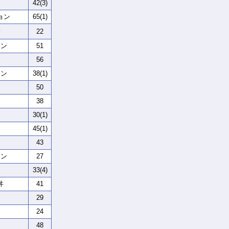
42(3)
ョン
65(1)
端
22
マン
51
56
リン
38(1)
ン
50
38
ン
30(1)
ン
45(1)
43
ョン
27
33(4)
丼
41
29
24
48