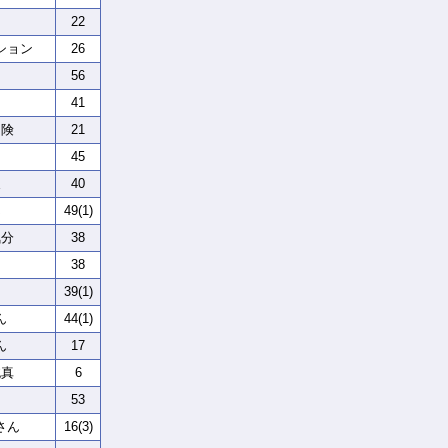
ン
22
ション
26
56
41
冒険
21
45
泉
40
ん
49(1)
気分
38
38
39(1)
ん
44(1)
ん
17
純真
6
53
さん
16(3)