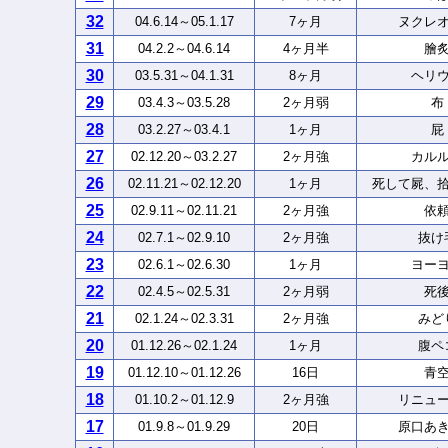
32
04.6.14～05.1.17
7ヶ月
ヌクレ
31
04.2.2～04.6.14
4ヶ月半
膾
30
03.5.31～04.1.31
8ヶ月
ヘリ
29
03.4.3～03.5.28
2ヶ月弱
布
28
03.2.27～03.4.1
1ヶ月
屁
27
02.12.20～03.2.27
2ヶ月強
カル
26
02.11.21～02.12.20
1ヶ月
死して屍、
25
02.9.11～02.11.21
2ヶ月強
依
24
02.7.1～02.9.10
2ヶ月強
抜け
23
02.6.1～02.6.30
1ヶ月
ヨー
22
02.4.5～02.5.31
2ヶ月弱
死
21
02.1.24～02.3.31
2ヶ月強
みど
20
01.12.26～02.1.24
1ヶ月
腹ペ
19
01.12.10～01.12.26
16日
青
18
01.10.2～01.12.9
2ヶ月強
リニュ
17
01.9.8～01.9.29
20日
原口あ