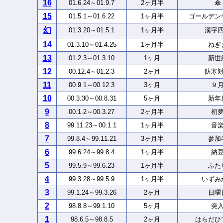
16
01.6.24～01.9.7
2ヶ月半
傘
15
01.5.1～01.6.22
1ヶ月半
ゴールデン
幻
01.3.20～01.5.1
1ヶ月半
漢字
14
01.3.10～01.4.25
1ヶ月半
ねぎ
13
01.2.3～01.3.10
1ヶ月
新世
12
00.12.4～01.2.3
2ヶ月
防寒
11
00.9.1～00.12.3
3ヶ月
９
10
00.3.30～00.8.31
5ヶ月
新年
9
00.1.2～00.3.27
2ヶ月半
初
8
99.11.23～00.1.1
1ヶ月半
音
7
99.8.4～99.11.21
3ヶ月半
参加
6
99.6.24～99.8.4
1ヶ月半
納
5
99.5.9～99.6.23
1ヶ月半
ふた
4
99.3.28～99.5.9
1ヶ月半
いずみ
3
99.1.24～99.3.26
2ヶ月
日曜
2
98.8.8～99.1.10
5ヶ月
突
1
98.6.5～98.8.5
2ヶ月
はらだひ