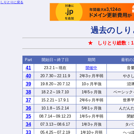
しりとりに戻る
過去のしり
★ しりとり総数：1
Part
開始日～終了日
期間
最初の
41
23.2.1～現在
開催中
音
40
20.7.30～22.11.9
2年3ヶ月半弱
やさ
39
19.8.20～20.7.12
10ヶ月半強
沼
38
18.2.2～19.7.10
1年5ヶ月強
ベーシック
37
15.2.21～17.9.1
2年6ヶ月半弱
世界
36
10.1.8～15.2.14
5年1ヶ月強
んだん
35
08.7.14～09.12.23
1年5ヶ月半弱
閉
34
07.3.13～08.6.17
1年3ヶ月強
タバ
33
05.4.25～07.2.19
1年10ヶ月弱
へっ