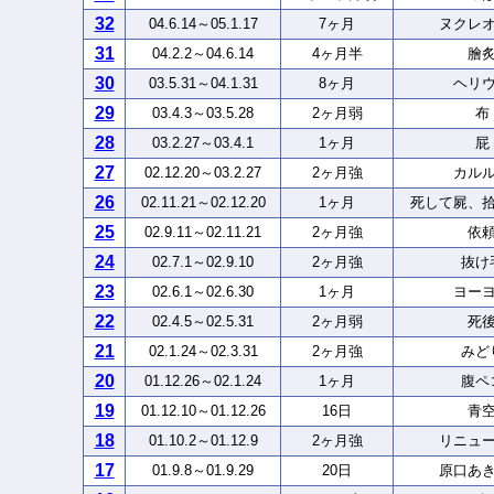
32
04.6.14～05.1.17
7ヶ月
ヌクレ
31
04.2.2～04.6.14
4ヶ月半
膾
30
03.5.31～04.1.31
8ヶ月
ヘリ
29
03.4.3～03.5.28
2ヶ月弱
布
28
03.2.27～03.4.1
1ヶ月
屁
27
02.12.20～03.2.27
2ヶ月強
カル
26
02.11.21～02.12.20
1ヶ月
死して屍、
25
02.9.11～02.11.21
2ヶ月強
依
24
02.7.1～02.9.10
2ヶ月強
抜け
23
02.6.1～02.6.30
1ヶ月
ヨー
22
02.4.5～02.5.31
2ヶ月弱
死
21
02.1.24～02.3.31
2ヶ月強
みど
20
01.12.26～02.1.24
1ヶ月
腹ペ
19
01.12.10～01.12.26
16日
青
18
01.10.2～01.12.9
2ヶ月強
リニュ
17
01.9.8～01.9.29
20日
原口あ