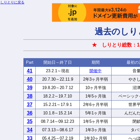
しりとりに戻る
過去のしり
★ しりとり総数：1
Part
開始日～終了日
期間
最初の
41
23.2.1～現在
開催中
音
40
20.7.30～22.11.9
2年3ヶ月半弱
やさ
39
19.8.20～20.7.12
10ヶ月半強
沼
38
18.2.2～19.7.10
1年5ヶ月強
ベーシック
37
15.2.21～17.9.1
2年6ヶ月半弱
世界
36
10.1.8～15.2.14
5年1ヶ月強
んだん
35
08.7.14～09.12.23
1年5ヶ月半弱
閉
34
07.3.13～08.6.17
1年3ヶ月強
タバ
33
05.4.25～07.2.19
1年10ヶ月弱
へっ