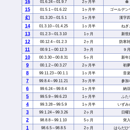
16
01.6.24～01.9.7
2ヶ月半
傘
15
01.5.1～01.6.22
1ヶ月半
ゴールデン
幻
01.3.20～01.5.1
1ヶ月半
漢字
14
01.3.10～01.4.25
1ヶ月半
ねぎ
13
01.2.3～01.3.10
1ヶ月
新世
12
00.12.4～01.2.3
2ヶ月
防寒
11
00.9.1～00.12.3
3ヶ月
９
10
00.3.30～00.8.31
5ヶ月
新年
9
00.1.2～00.3.27
2ヶ月半
初
8
99.11.23～00.1.1
1ヶ月半
音
7
99.8.4～99.11.21
3ヶ月半
参加
6
99.6.24～99.8.4
1ヶ月半
納
5
99.5.9～99.6.23
1ヶ月半
ふた
4
99.3.28～99.5.9
1ヶ月半
いずみ
3
99.1.24～99.3.26
2ヶ月
日曜
2
98.8.8～99.1.10
5ヶ月
突
1
98.6.5～98.8.5
2ヶ月
はらだひ