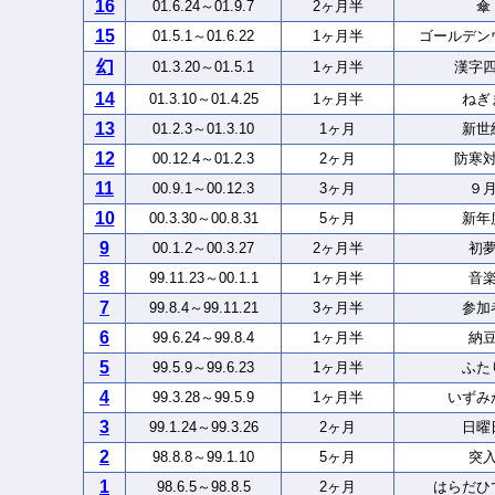
16
01.6.24～01.9.7
2ヶ月半
傘
15
01.5.1～01.6.22
1ヶ月半
ゴールデン
幻
01.3.20～01.5.1
1ヶ月半
漢字
14
01.3.10～01.4.25
1ヶ月半
ねぎ
13
01.2.3～01.3.10
1ヶ月
新世
12
00.12.4～01.2.3
2ヶ月
防寒
11
00.9.1～00.12.3
3ヶ月
９
10
00.3.30～00.8.31
5ヶ月
新年
9
00.1.2～00.3.27
2ヶ月半
初
8
99.11.23～00.1.1
1ヶ月半
音
7
99.8.4～99.11.21
3ヶ月半
参加
6
99.6.24～99.8.4
1ヶ月半
納
5
99.5.9～99.6.23
1ヶ月半
ふた
4
99.3.28～99.5.9
1ヶ月半
いずみ
3
99.1.24～99.3.26
2ヶ月
日曜
2
98.8.8～99.1.10
5ヶ月
突
1
98.6.5～98.8.5
2ヶ月
はらだひ