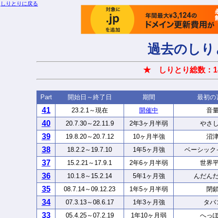
しりとりに戻る
過去のしり
★ しりとり総数：1
Part
開始日～終了日
期間
最初の
41
23.2.1～現在
開催中
音
40
20.7.30～22.11.9
2年3ヶ月半弱
やさ
39
19.8.20～20.7.12
10ヶ月半強
沼
38
18.2.2～19.7.10
1年5ヶ月強
ベーシック
37
15.2.21～17.9.1
2年6ヶ月半弱
世界
36
10.1.8～15.2.14
5年1ヶ月強
んだん
35
08.7.14～09.12.23
1年5ヶ月半弱
閉
34
07.3.13～08.6.17
1年3ヶ月強
タバ
33
05.4.25～07.2.19
1年10ヶ月弱
へっ