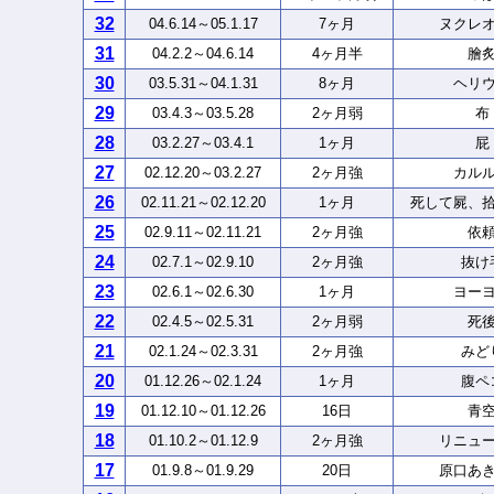
32
04.6.14～05.1.17
7ヶ月
ヌクレ
31
04.2.2～04.6.14
4ヶ月半
膾
30
03.5.31～04.1.31
8ヶ月
ヘリ
29
03.4.3～03.5.28
2ヶ月弱
布
28
03.2.27～03.4.1
1ヶ月
屁
27
02.12.20～03.2.27
2ヶ月強
カル
26
02.11.21～02.12.20
1ヶ月
死して屍、
25
02.9.11～02.11.21
2ヶ月強
依
24
02.7.1～02.9.10
2ヶ月強
抜け
23
02.6.1～02.6.30
1ヶ月
ヨー
22
02.4.5～02.5.31
2ヶ月弱
死
21
02.1.24～02.3.31
2ヶ月強
みど
20
01.12.26～02.1.24
1ヶ月
腹ペ
19
01.12.10～01.12.26
16日
青
18
01.10.2～01.12.9
2ヶ月強
リニュ
17
01.9.8～01.9.29
20日
原口あ