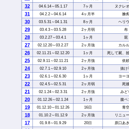
32
04.6.14～05.1.17
7ヶ月
ヌクレ
31
04.2.2～04.6.14
4ヶ月半
膾
30
03.5.31～04.1.31
8ヶ月
ヘリ
29
03.4.3～03.5.28
2ヶ月弱
布
28
03.2.27～03.4.1
1ヶ月
屁
27
02.12.20～03.2.27
2ヶ月強
カル
26
02.11.21～02.12.20
1ヶ月
死して屍、
25
02.9.11～02.11.21
2ヶ月強
依
24
02.7.1～02.9.10
2ヶ月強
抜け
23
02.6.1～02.6.30
1ヶ月
ヨー
22
02.4.5～02.5.31
2ヶ月弱
死
21
02.1.24～02.3.31
2ヶ月強
みど
20
01.12.26～02.1.24
1ヶ月
腹ペ
19
01.12.10～01.12.26
16日
青
18
01.10.2～01.12.9
2ヶ月強
リニュ
17
01.9.8～01.9.29
20日
原口あ