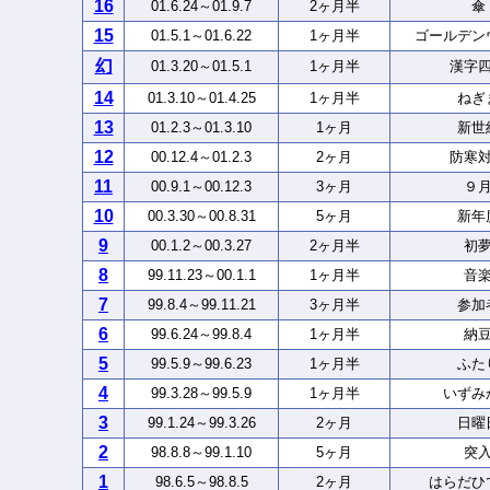
16
01.6.24～01.9.7
2ヶ月半
傘
15
01.5.1～01.6.22
1ヶ月半
ゴールデン
幻
01.3.20～01.5.1
1ヶ月半
漢字
14
01.3.10～01.4.25
1ヶ月半
ねぎ
13
01.2.3～01.3.10
1ヶ月
新世
12
00.12.4～01.2.3
2ヶ月
防寒
11
00.9.1～00.12.3
3ヶ月
９
10
00.3.30～00.8.31
5ヶ月
新年
9
00.1.2～00.3.27
2ヶ月半
初
8
99.11.23～00.1.1
1ヶ月半
音
7
99.8.4～99.11.21
3ヶ月半
参加
6
99.6.24～99.8.4
1ヶ月半
納
5
99.5.9～99.6.23
1ヶ月半
ふた
4
99.3.28～99.5.9
1ヶ月半
いずみ
3
99.1.24～99.3.26
2ヶ月
日曜
2
98.8.8～99.1.10
5ヶ月
突
1
98.6.5～98.8.5
2ヶ月
はらだひ