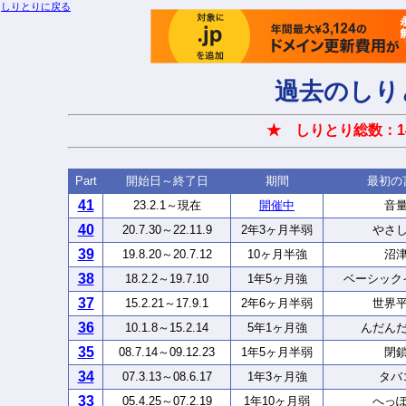
しりとりに戻る
過去のしり
★ しりとり総数：1
Part
開始日～終了日
期間
最初の
41
23.2.1～現在
開催中
音
40
20.7.30～22.11.9
2年3ヶ月半弱
やさ
39
19.8.20～20.7.12
10ヶ月半強
沼
38
18.2.2～19.7.10
1年5ヶ月強
ベーシック
37
15.2.21～17.9.1
2年6ヶ月半弱
世界
36
10.1.8～15.2.14
5年1ヶ月強
んだん
35
08.7.14～09.12.23
1年5ヶ月半弱
閉
34
07.3.13～08.6.17
1年3ヶ月強
タバ
33
05.4.25～07.2.19
1年10ヶ月弱
へっ