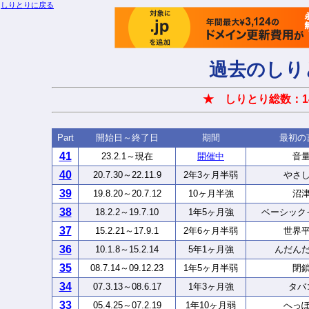
しりとりに戻る
過去のしり
★ しりとり総数：1
Part
開始日～終了日
期間
最初の
41
23.2.1～現在
開催中
音
40
20.7.30～22.11.9
2年3ヶ月半弱
やさ
39
19.8.20～20.7.12
10ヶ月半強
沼
38
18.2.2～19.7.10
1年5ヶ月強
ベーシック
37
15.2.21～17.9.1
2年6ヶ月半弱
世界
36
10.1.8～15.2.14
5年1ヶ月強
んだん
35
08.7.14～09.12.23
1年5ヶ月半弱
閉
34
07.3.13～08.6.17
1年3ヶ月強
タバ
33
05.4.25～07.2.19
1年10ヶ月弱
へっ