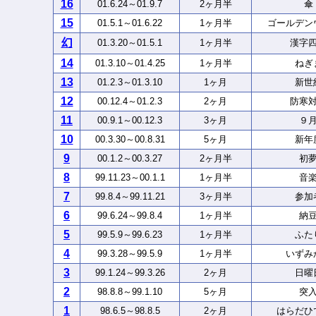
16
01.6.24～01.9.7
2ヶ月半
傘
15
01.5.1～01.6.22
1ヶ月半
ゴールデン
幻
01.3.20～01.5.1
1ヶ月半
漢字
14
01.3.10～01.4.25
1ヶ月半
ねぎ
13
01.2.3～01.3.10
1ヶ月
新世
12
00.12.4～01.2.3
2ヶ月
防寒
11
00.9.1～00.12.3
3ヶ月
９
10
00.3.30～00.8.31
5ヶ月
新年
9
00.1.2～00.3.27
2ヶ月半
初
8
99.11.23～00.1.1
1ヶ月半
音
7
99.8.4～99.11.21
3ヶ月半
参加
6
99.6.24～99.8.4
1ヶ月半
納
5
99.5.9～99.6.23
1ヶ月半
ふた
4
99.3.28～99.5.9
1ヶ月半
いずみ
3
99.1.24～99.3.26
2ヶ月
日曜
2
98.8.8～99.1.10
5ヶ月
突
1
98.6.5～98.8.5
2ヶ月
はらだひ