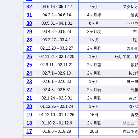
32
04.6.14～05.1.17
7ヶ月
ヌクレ
31
04.2.2～04.6.14
4ヶ月半
膾
30
03.5.31～04.1.31
8ヶ月
ヘリ
29
03.4.3～03.5.28
2ヶ月弱
布
28
03.2.27～03.4.1
1ヶ月
屁
27
02.12.20～03.2.27
2ヶ月強
カル
26
02.11.21～02.12.20
1ヶ月
死して屍、
25
02.9.11～02.11.21
2ヶ月強
依
24
02.7.1～02.9.10
2ヶ月強
抜け
23
02.6.1～02.6.30
1ヶ月
ヨー
22
02.4.5～02.5.31
2ヶ月弱
死
21
02.1.24～02.3.31
2ヶ月強
みど
20
01.12.26～02.1.24
1ヶ月
腹ペ
19
01.12.10～01.12.26
16日
青
18
01.10.2～01.12.9
2ヶ月強
リニュ
17
01.9.8～01.9.29
20日
原口あ